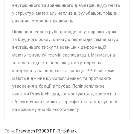
внутрішнього та зовнішнього діаметрів, відсутність
у структурі матеріалу напливів, бульбашок, тріщин,
раковин, сторонніх включень.
Поліпропіленові трубопроводи не утворюють іржі
та брудного осаду, стійкі до перепадів температур,
внутрішнього тиску та зовнішніх деформацій,
мають тривалий термін експлуатації. Мінімальна
теплопровідність перешкоджає утворенню
конденсату на поверхні та ізоляції. PP-R системи
мають відмінне шумопоглинання та протидють
утворення вібрації в трубах. Поліпропіленові
системи Prawtech швидко монтуються, простоті в
обслуговуванні, мають сертифікати та маркування
на кожному виробі асортаменту.
Теги:
Prawtech P3000 PP-R трійник