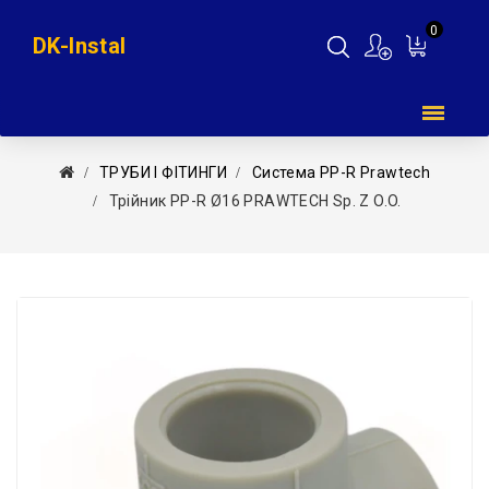
0
DK-Instal
Мій
кошик
ТРУБИ І ФІТИНГИ
Система PP-R Prawtech
Трійник PP-R Ø16 PRAWTECH Sp. Z O.o.