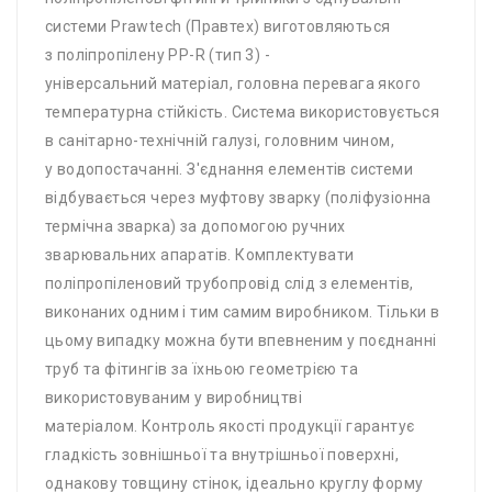
системи Prawtech (Правтех) виготовляються
з поліпропілену PP-R (тип 3) -
універсальний матеріал, головна перевага якого
температурна стійкість. Система використовується
в санітарно-технічній галузі, головним чином,
у водопостачанні. З'єднання елементів системи
відбувається через муфтову зварку (поліфузіонна
термічна зварка) за допомогою ручних
зварювальних апаратів. Комплектувати
поліпропіленовий трубопровід слід з елементів,
виконаних одним і тим самим виробником. Тільки в
цьому випадку можна бути впевненим у поєднанні
труб та фітингів за їхньою геометрією та
використовуваним у виробництві
матеріалом. Контроль якості продукції гарантує
гладкість зовнішньої та внутрішньої поверхні,
однакову товщину стінок, ідеально круглу форму