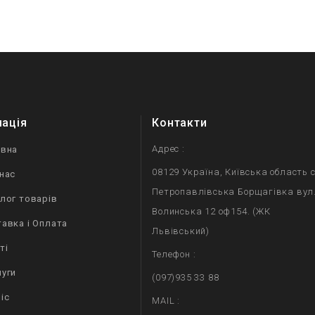
мація
Контакти
Адрес :
овна
08129 Україна, Київська область с
нас
Петропавлівська Борщагівка вул
лог товарів
Волинська 12 оф154. (ЖК
авка і Оплата
Львівський)
ті
Телефон :
уги
(097)935 33 88
іс
MAIL :