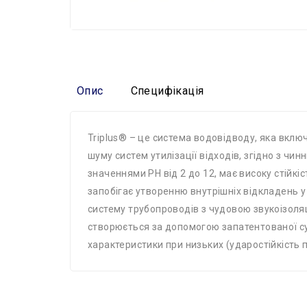
Опис
Специфікація
Triplus® – це система водовідводу, яка включ
шуму систем утилізації відходів, згідно з чи
значеннями PH від 2 до 12, має високу стійк
запобігає утворенню внутрішніх відкладень у 
систему трубопроводів з чудовою звукоізоля
створюється за допомогою запатентованої сум
характеристики при низьких (ударостійкість 