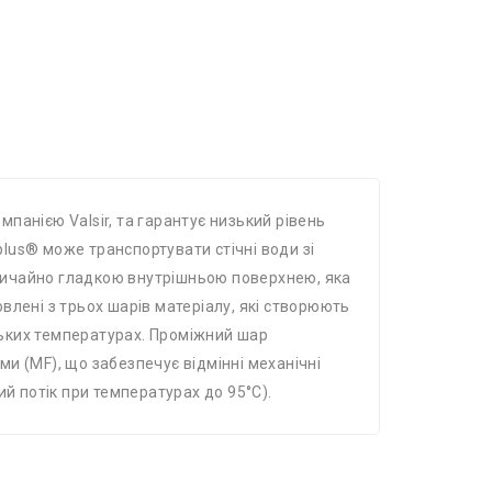
мпанією Valsir, та гарантує низький рівень
plus® може транспортувати стічні води зі
дзвичайно гладкою внутрішньою поверхнею, яка
овлені з трьох шарів матеріалу, які створюють
зьких температурах. Проміжний шар
и (MF), що забезпечує відмінні механічні
й потік при температурах до 95°C).