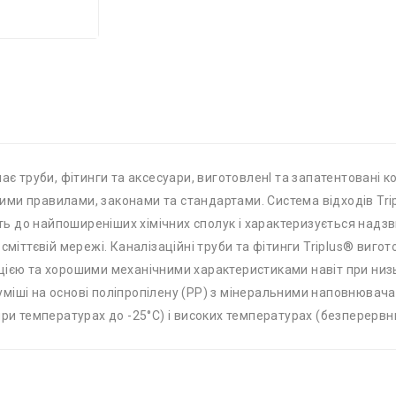
ає труби, фітинги та аксесуари, виготовленІ та запатентовані ко
нними правилами, законами та стандартами. Система відходів Tri
ість до найпоширеніших хімічних сполук і характеризується на
сміттєвій мережі. Каналізаційні труби та фітинги Triplus® вигот
цією та хорошими механічними характеристиками навіт при ни
іші на основі поліпропілену (PP) з мінеральними наповнювачам
при температурах до -25°C) і високих температурах (безперервни