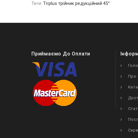
Теги:
Triplus трійник редукційний 45°
Приймаємо До Оплати
Інфор
Гол
Про 
Ката
Дост
Стат
Посл
Серв