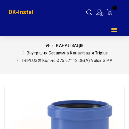
0
DK-Instal
Мій
кошик
КАНАЛІЗАЦІЯ
Внутрішня Безшумна Каналізація Triplus
TRIPLUS® Коліно Ø75 67° 12 DB(A) Valsir S.p.A.