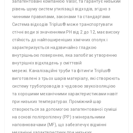
запатентовані компанією Valsir, та гарантує низький
рівень шуму систем утилізації відходів, згідно з
чинними правилами, законами та стандартами.
Система відходів Triplus® може транспортувати
стічні води зі значеннями PH від 2 до 12, має високу
стійкість до найпоширеніших хімічних сполук і
характеризується надзвичайно гладкою
внутрішньою поверхнею, яка запобігає утворенню
внутрішніх відкладень у сміттєвій
мережі. Каналізаційні труби та фітинги Triplus®
виготовлені з трьох шарів матеріалу, які створюють
систему трубопроводів з чудовою звукоізоляцією
та хорошими механічними характеристиками навіт
при низьких температурах. Проміжний шар
створюється за допомогою запатентованої суміші
на основі поліпропілену (PP) з мінеральними
наповнювачами (MF), що забезпечує відмінні
механічні характеристики при низьких