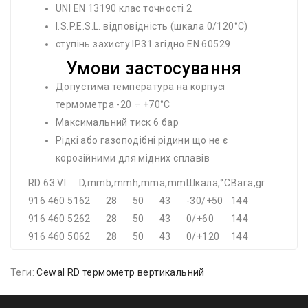
UNI EN 13190 клас точності 2
I.S.P.E.S.L. відповідність (шкала 0/120°C)
ступінь захисту IP31 згідно EN 60529
Умови застосування
Допустима температура на корпусі
термометра -20 ÷ +70°С
Максимальний тиск 6 бар
Рідкі або газоподібні рідини що не є
корозійними для мідних сплавів
RD 63 VI
D,mm
b,mm
h,mm
a,mm
Шкала,°C
Вага,gr
916 460 51
62
28
50
43
-30/+50
144
916 460 52
62
28
50
43
0/+60
144
916 460 50
62
28
50
43
0/+120
144
Теги:
Cewal RD термометр вертикальний