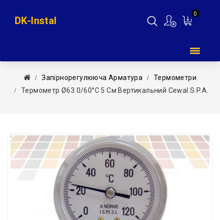
0
DK-Instal
Мій
кошик
Запірнорегулююча Арматура
Термометри
Термометр Ø63 0/60°С 5 См Вертикальний Cewal S.p.A.