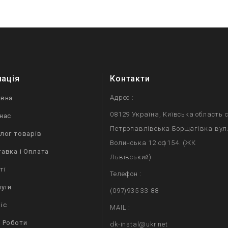
мація
Контакти
Адрес :
овна
08129 Україна, Київська область с
нас
Петропавлівська Борщагівка вул
лог товарів
Волинська 12 оф154. (ЖК
авка і Оплата
Львівський)
ті
Телефон :
уги
(097)935 33 88
іс
MAIL :
 Роботи
dk-instal@ukr.net