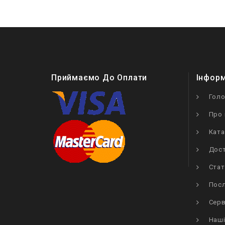
Приймаємо До Оплати
Інфор
Гол
Про 
Ката
Дост
Стат
Посл
Серв
Наші