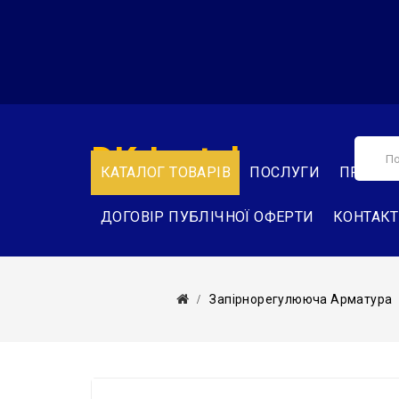
DK-Instal
КАТАЛОГ ТОВАРІВ
ПОСЛУГИ
ПРО НА
ДОГОВІР ПУБЛІЧНОЇ ОФЕРТИ
КОНТАК
Запірнорегулююча Арматура