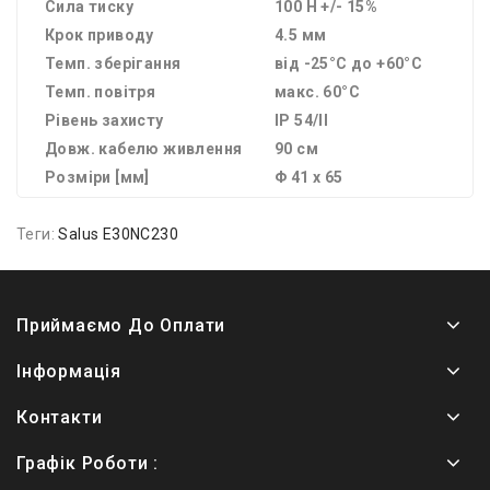
Сила тиску
100 Н +/- 15%
Крок приводу
4.5 мм
Темп. зберігання
від -25°C до +60°C
Темп. повітря
макс. 60°C
Рівень захисту
IP 54/II
Довж. кабелю живлення
90 см
Розміри [мм]
Φ 41 x 65
Теги:
Salus E30NC230
Приймаємо До Оплати
Інформація
Контакти
Графік Роботи :