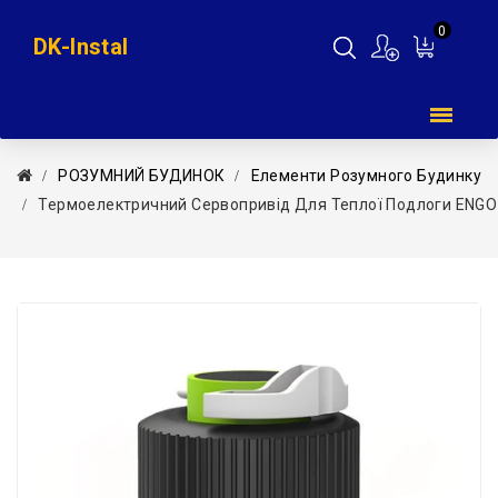
0
DK-Instal
Мій
кошик
РОЗУМНИЙ БУДИНОК
Елементи Розумного Будинку
Термоелектричний Сервопривід Для Теплої Подлоги ENGO 