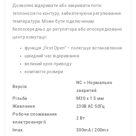
Дозволяє відкривати або закривати потік
теплоносія по контуру, забезпечуючи регулювання
температури. Може бути підключеним
безпосередньо до регулятора або опосередковано
центр комутації.
функція „First Open” – полегшує встановлення
швидкий час відкривання
великий крок приводу
компактні розміри
NC = Нормально
Версія
закритий
Різьба
M30 x 1.5 мм
Живлення
230В AC 50Гц
Робоче споживання
2 Вт
електроенергії
Imax.
300mA / 200ms