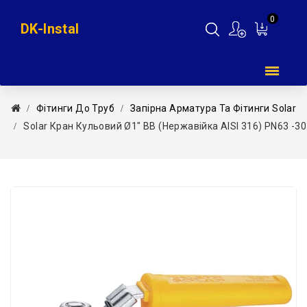
0
DK-Instal
Мій
кошик
Фітинги До Труб
Запірна Арматура Та Фітинги Solar
Solar Кран Кульовий Ø1″ ВВ (нержавійка AISI 316) PN63 -30÷