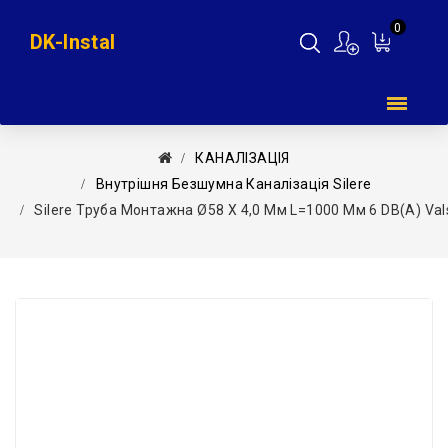
0
DK-Instal
Мій
кошик
КАНАЛІЗАЦІЯ
Внутрішня Безшумна Каналізація Silere
Silere Труба Монтажна Ø58 X 4,0 Мм L=1000 Мм 6 DB(A) Vals