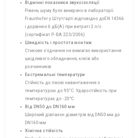
Відмінні показники звукоізоляції
Рівень шуму було виміряно в лабораторії
Fraunhofer у Штутгарті відповідно доEN 14366
і дорівнює 6 дБ(А) при витраті 2 л/с
(сертифікат P-BA 223/2006)
Швидкість і простота монтаж
Стикове з'єднання не вимагає використання
шкідливого обладнання, клеїв або
розчинників
Екстремальні температури
Стійкість до пікові навантаження з
температурою до 95°C. Ударостійкість при
температурах до -20°C
Від DN50 до DN160 мм
Широкий діапазон діаметрів від DN50 мм до
DN160 мм
Хімічна стійкість