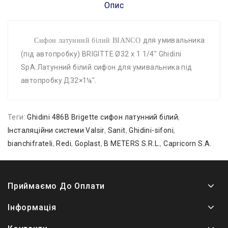
Опис
для умивальника
Сифон латунний білий BIANCO
(під автопробку) BRIGITTE Ø32 х 1 1/4″ Ghidini
SpA.Латунний білий сифон для умивальника під
автопробку Д32×1¼".
Теги:
Ghidini 486B Brigette сифон латунний білий
,
Інсталяційни системи Valsir
,
Sanit
,
Ghidini-sifoni
,
bianchifrateli
,
Redi
,
Goplast
,
B METERS S.R.L.
,
Capricorn S.A.
Приймаємо До Оплати
Інформація