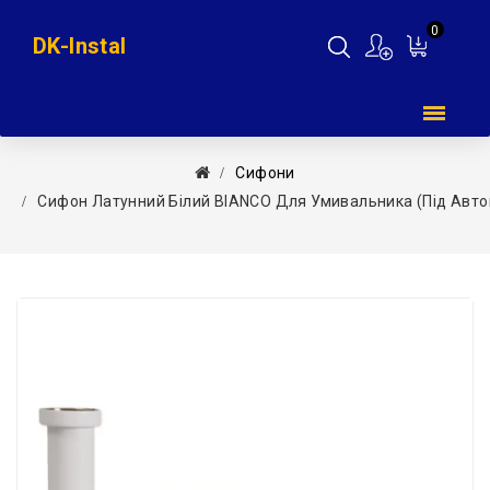
0
DK-Instal
Мій
кошик
Сифони
Сифон Латунний Білий BIANCO Для Умивальника (під Автопр