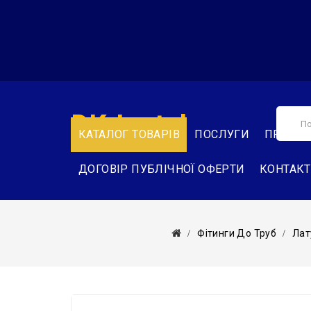
DK-Instal
КАТАЛОГ ТОВАРІВ
ПОСЛУГИ
ПРО НА
ДОГОВІР ПУБЛІЧНОЇ ОФЕРТИ
КОНТАК
Фітинги До Труб
Лат