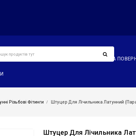
С
СЕРВІС
ДОСТАВКА ТА ОПЛАТА
ОБМІН ТА ПОВЕР
ТИ
унні Різьбові Фітинги
Штуцер Для Лічильника Латунний (пара) 
Штуцер Для Лічильника Лату