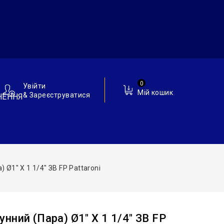
0
Увійти
Мій кошик
& Зареєструватися
НЕННЯ
Ø1″ Х 1 1/4″ ЗВ FP Pattaroni
нний (пара) Ø1″ Х 1 1/4″ ЗВ FP