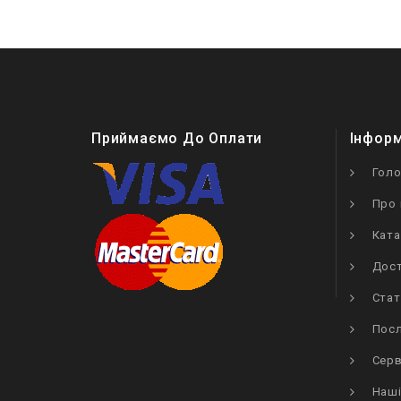
Приймаємо До Оплати
Інфор
Гол
Про 
Ката
Дост
Стат
Посл
Серв
Наші