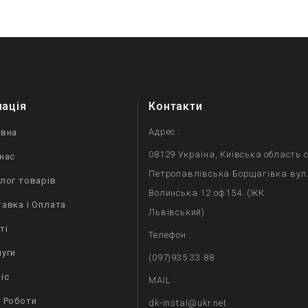
мація
Контакти
Адрес :
овна
08129 Україна, Київська область с
нас
Петропавлівська Борщагівка вул
лог товарів
Волинська 12 оф154. (ЖК
авка і Оплата
Львівський)
ті
Телефон :
уги
(097)935 33 88
іс
MAIL :
 Роботи
dk-instal@ukr.net