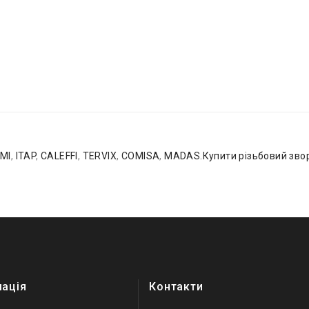
MI
,
ITAP
,
CALEFFI
,
TERVIX
,
COMISA
,
MADAS.Купити різьбовий звор
мація
Контакти