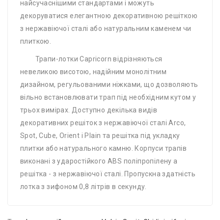
найсучаснішими стандартами і можуть
декоруватися елегантною декоративною решіткою
з нержавіючої сталі або натуральним каменем чи
плиткою.
Трапи-лотки Capricorn відрізняються
невеликою висотою, надійним монолітним
дизайном, регульованими ніжками, що дозволяють
вільно встановлювати трап під необхідним кутом у
трьох вимірах. Доступно декілька видів
декоративних решіток з нержавіючої сталі Arco,
Spot, Cube, Orient і Plain та решітка під укладку
плитки або натурального камню. Корпуси трапів
виконані з ударостійкого ABS поліпропілену а
решітка - з нержавіючої сталі. Пропускна здатність
лотка з зифоном 0,8 літрів в секунду.