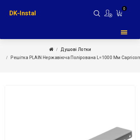
0
DK-Instal
Мій
кошик
Душові Лотки
Решітка PLAIN Нержавіюча Полірована L=1000 Мм Capricorn