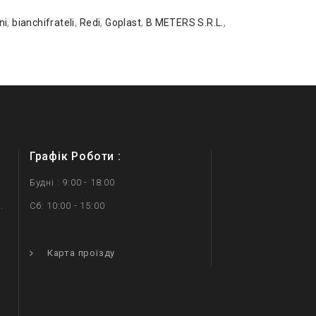
ni
,
bianchifrateli
,
Redi
,
Goplast
,
B METERS S.R.L.
,
Графік Роботи :
Будні : 9:00 - 18:00
.
Сб: 10:00 - 15:00
.
Карта проїзду