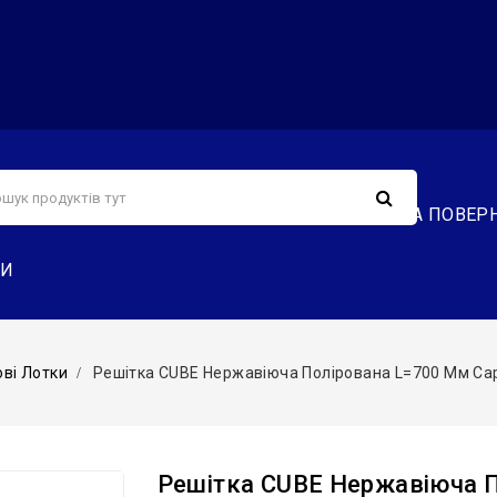
С
СЕРВІС
ДОСТАВКА ТА ОПЛАТА
ОБМІН ТА ПОВЕР
ТИ
ві Лотки
Решітка CUBE Нержавіюча Полірована L=700 Мм Capr
Решітка CUBE Нержавіюча П