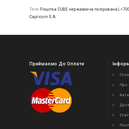
Теги:
Решітка CUBE нержавіюча полірована L=700 
Capricorn S.A.
Приймаємо До Оплати
Інфор
Гол
Про 
Ката
Дост
Стат
Посл