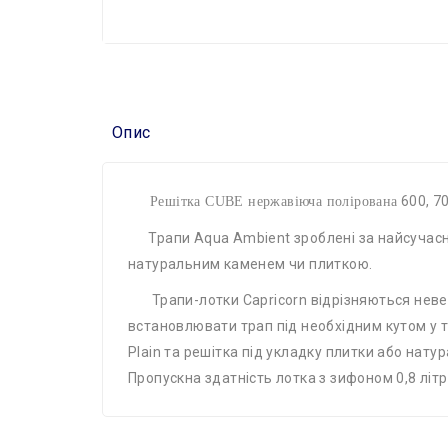
Опис
600, 70
Решітка CUBE нержавіюча полірована
Трапи Aqua Ambient зроблені за найсучасні
натуральним каменем чи плиткою.
Трапи-лотки Capricorn відрізняються невел
встановлювати трап під необхідним кутом у тр
Plain та решітка під укладку плитки або нату
Пропускна здатність лотка з зифоном 0,8 літр