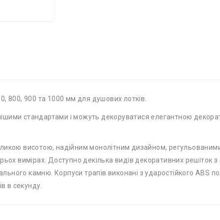
0, 800, 900 та 1000 мм для душових лотків.
шими стандартами і можуть декоруватися елегантною декорат
икою висотою, надійним монолітним дизайном, регульованими
ьох вимірах. Доступно декілька видів декоративних решіток з не
рального камню. Корпуси трапів виконані з ударостійкого ABS пол
ів в секунду.