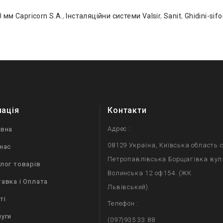
мм Capricorn S.A.
,
Інсталяційни системи Valsir
,
Sanit
,
Ghidini-sifo
мація
Контакти
Адрес :
овна
08129 Україна, Київська область с
нас
Петропавлівська Борщагівка вул
лог товарів
Волинська 12 оф154. (ЖК
авка і Оплата
Львівський)
ті
Телефон :
уги
(097)935 33 88