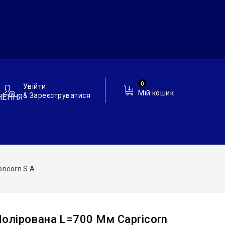
0
Увійти
Мій кошик
& Зареєструватися
НЕННЯ
icorn S.A.
олірована L=700 Мм Capricorn