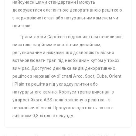
найсучаснішими стандартами і можуть
декоруватися елегантною декоративною решіткою
з нержавіючої сталі або натуральним каменем чи
плиткою.
Трапи-лотки Capricorn відрізняються невеликою
висотою, надійним монолітним дизайном,
регульованими ніжками, що дозволяють вільно
встановлювати трап під необхідним кутом у трьох
вимірах. Доступно декілька видів декоративних
решіток з нержавіючої сталі Arco, Spot, Cube, Orient
і Plain та решітка під укладку плитки або
натурального камню. Корпуси трапів виконані з
ударостійкого ABS поліпропілену а решітка - з
нержавіючої сталі. Пропускна здатність лотка з
зифоном 0,8 літрів в секунду.