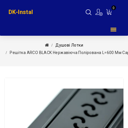
0
DK-Instal
Мій
кошик
Душові Лотки
Решітка ARCO BLACK Нержавіюча Полірована L=600 Мм Capr