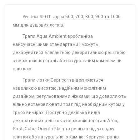
600, 700, 800, 900 та 1000
Решітка SPOT чорна
мм для душових лотків.
Трапи Aqua Ambient зроблені за
найсучаснішими стандартами і можуть
декоруватися елегантною декоративною решіткою
з нержавіючої сталі або натуральним каменем чи
плиткою.
Трапи-лотки Capricorn відрізняються
невеликою висотою, надійним монолітним
дизайном, регульованими ніжками, що дозволяють
вільно встановлювати трап під необхідним кутом у
трьох вимірах. Доступно декілька видів
декоративних решіток з нержавіючої сталі Arco,
Spot, Cube, Orient і Plain та решітка під укладку
плитки або натурального камню. Корпуси трапів