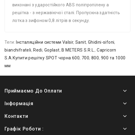
виконані з ударостійкого ABS поліпропілену а
решітка - з нержавіючої сталі. Пропускна здатність
лотка з зифоном 0,8 літрів в секунду.
Теги:
Інсталяційни системи Valsir
,
Sanit
,
Ghidini-sifoni
,
bianchifrateli
,
Redi
,
Goplast
,
B METERS S.R.L.
,
Capricorn
S.A.Купити решітку SPOT чорна 600
,
700
,
800
,
900 та 1000
мм
Приймаємо До Оплати
Інформація
Контакти
Графік Роботи :