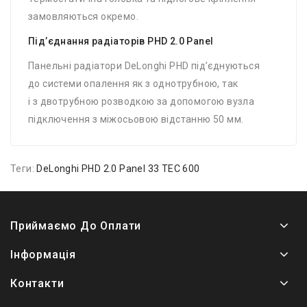
замовляються окремо.
Під’єднання радіаторів PHD 2.0 Panel
Панельні радіатори DeLonghi PHD під’єднуються
до системи опалення як з однотрубною, так
і з двотрубною розводкою за допомогою вузла
підключення з міжосьовою відстанню 50 мм.
Теги:
DeLonghi PHD 2.0 Panel 33 TEC 600
Приймаємо До Оплати
Інформація
Контакти