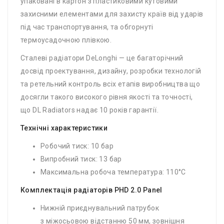
упаковані в картон з пластиковими кутовими
захисними елементами для захисту країв від ударів
під час транспортування, та обгорнуті
термоусадочною плівкою.
Сталеві радіатори DeLonghi — це багаторічний
досвід проектування, дизайну, розробки технологій
та ретельний контроль всіх етапів виробництва що
досягли такого високого рівня якості та точності,
що DL Radiators надає 10 років гарантії.
Технічні характеристики
Робочий тиск: 10 бар
Випробний тиск: 13 бар
Максимальна робоча температура: 110°C
Комплектація радіаторів PHD 2.0 Panel
Нижній приєднувальний патрубок
з міжосьовою відстанню 50 мм, зовнішня