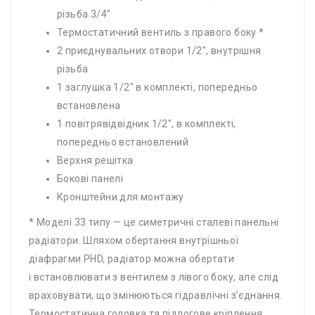
різьба 3/4″
Термостатичний вентиль з правого боку *
2 приєднувальних отвори 1/2″, внутрішня
різьба
1 заглушка 1/2″ в комплекті, попередньо
встановлена
1 повітрявідвідник 1/2″, в комплекті,
попередньо встановлений
Верхня решітка
Бокові панелі
Кронштейни для монтажу
* Моделі 33 типу — це симетричні сталеві панельні
радіатори. Шляхом обертання внутрішньої
діафрагми PHD, радіатор можна обертати
і встановлювати з вентилем з лівого боку, але слід
враховувати, що змінюються гідравлічні з’єднання.
Термостатична головка та підлогове кріплення