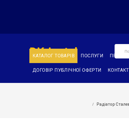
DK-Instal
КАТАЛОГ ТОВАРІВ
ПОСЛУГИ
ПРО НА
ДОГОВІР ПУБЛІЧНОЇ ОФЕРТИ
КОНТАК
Радіатор Сталев