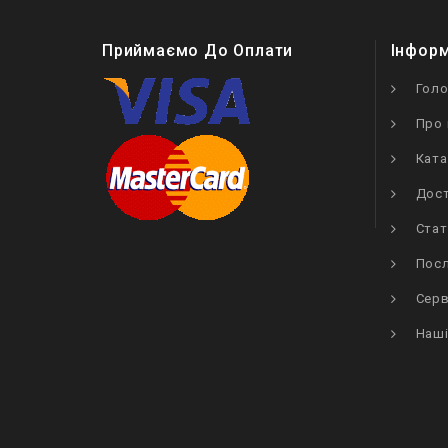
Приймаємо До Оплати
Інфор
Гол
Про 
Ката
Дост
Стат
Посл
Серв
Наші