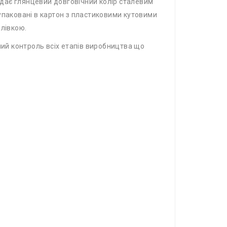
надає глянцевий довговічний колір сталевим
упаковані в картон з пластиковими кутовими
плівкою.
ний контроль всіх етапів виробництва що