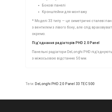
Бокові панелі
Кронштейни для монтажу
* Моделі 33 типу — це симетричні сталеві п
з вентилем з лівого боку, але слід враховув
окремо.
Під’єднання радіаторів PHD 2.0 Panel
Панельні радіатори DeLonghi PHD під’єднуют
з міжосьовою відстанню 50 мм.
Теги:
DeLonghi PHD 2.0 Panel 33 TEC 500