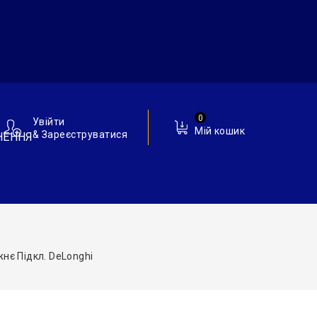
0
Увійти
Мій кошик
& Зареєструватися
НЕННЯ
нє Підкл. DeLonghi