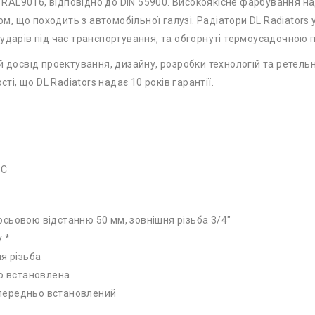
ий RAL9016, відповідно до DIN 55900. Високоякісне фарбування 
 що походить з автомобільної галузі. Радіатори DL Radiators 
ударів під час транспортування, та обгорнуті термоусадочною 
й досвід проектування, дизайну, розробки технологій та ретель
ті, що DL Radiators надає 10 років гарантії.
°C
сьовою відстанню 50 мм, зовнішня різьба 3/4″
 *
я різьба
ьо встановлена
попередньо встановлений