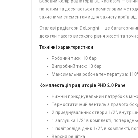
Базовий колір радіаторів DL Radiators — біл
панелям та досягається промисловим методом,
захисними елементами для захисту країв від 
Сталеві радіатори DeLonghi — це багаторічни
досягли такого високого рівня якості та точнос
Технічні характеристики
Робочий тиск: 10 бар
Випробний тиск: 13 бар
Максимальна робоча температура: 110
Комплектація радіаторів PHD 2.0 Panel
Нижній приєднувальний патрубок з міжо
Термостатичний вентиль з правого боку
2 приєднувальних отвори 1/2″, внутрішн
1 заглушка 1/2″ в комплекті, попередн
1 повітрявідвідник 1/2″, в комплекті, 
Верхня решітка