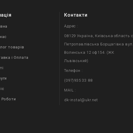
мація
Контакти
Адрес :
овна
08129 Україна, Київська область с
нас
Петропавлівська Борщагівка вул
лог товарів
Волинська 12 оф154. (ЖК
авка і Оплата
Львівський)
ті
Телефон :
уги
(097)935 33 88
іс
MAIL :
 Роботи
dk-instal@ukr.net