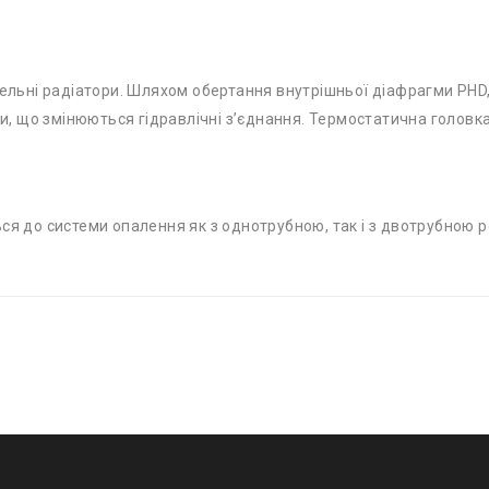
анельні радіатори. Шляхом обертання внутрішньої діафрагми PHD
ати, що змінюються гідравлічні з’єднання. Термостатична голов
ься до системи опалення як з однотрубною, так і з двотрубною