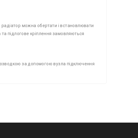
, радіатор можна обертати і встановлювати
ка та підлогове кріплення замовляються
 розводкою за допомогою вузла підключення