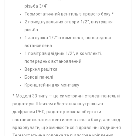
різьба 3/4″
Термостатичний вентиль з правого боку *
2 приєднувальних отвори 1/2″, внутрішня
різьба
1 заглушка 1/2″ в комплекті, попередньо
встановлена
1 повітрявідвідник 1/2″, в комплекті,
попередньо встановлений
Верхня решітка
Бокові панелі
Кронштейни для монтажу
* Моделі 33 типу — це симетричні сталеві панельні
радіатори. Шляхом обертання внутрішньої
діафрагми PHD, радіатор можна обертати
і встановлювати з вентилем з лівого боку, але слід
враховувати, що змінюються гідравлічні з’єднання.
Термостатична головка та підлогове кріплення