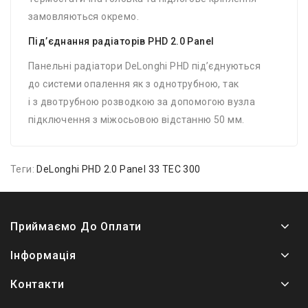
замовляються окремо.
Під’єднання радіаторів PHD 2.0 Panel
Панельні радіатори DeLonghi PHD під’єднуються
до системи опалення як з однотрубною, так
і з двотрубною розводкою за допомогою вузла
підключення з міжосьовою відстанню 50 мм.
Теги:
DeLonghi PHD 2.0 Panel 33 TEC 300
Приймаємо До Оплати
Інформація
Контакти