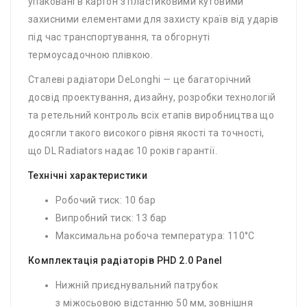
упаковані в картон з пластиковими кутовими
захисними елементами для захисту країв від ударів
під час транспортування, та обгорнуті
термоусадочною плівкою.
Сталеві радіатори DeLonghi — це багаторічний
досвід проектування, дизайну, розробки технологій
та ретельний контроль всіх етапів виробництва що
досягли такого високого рівня якості та точності,
що DL Radiators надає 10 років гарантії.
Технічні характеристики
Робочий тиск: 10 бар
Випробний тиск: 13 бар
Максимальна робоча температура: 110°C
Комплектація радіаторів PHD 2.0 Panel
Нижній приєднувальний патрубок
з міжосьовою відстанню 50 мм, зовнішня