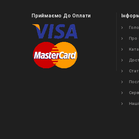
Приймаємо До Оплати
Інфор
Гол
Про 
Ката
Дост
Стат
Посл
Серв
Наші