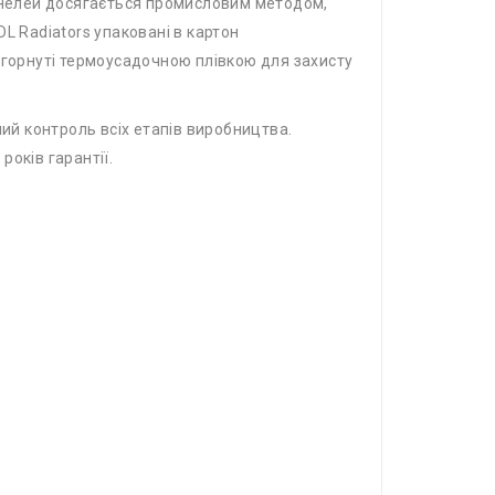
панелей досягається промисловим методом,
L Radiators упаковані в картон
бгорнуті термоусадочною плівкою для захисту
ний контроль всіх етапів виробництва.
років гарантії.