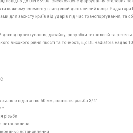
6 відповідно до DIN 55900. Високоякісне фарбування сталевих 
ати кожному елементу глянцевий довговічний колір. Радіатори D
ми для захисту країв від ударів під час транспортування, та о
й досвід проектування, дизайну, розробки технологій та ретель
го високого рівня якості та точності, що DL Radiators надає 10 
°C
сьовою відстанню 50 мм, зовнішня різьба 3/4″
 *
я різьба
ьо встановлена
попередньо встановлений