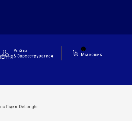
0
Увійти
Мій кошик
& Зареєструватися
НЕННЯ
нє Підкл. DeLonghi