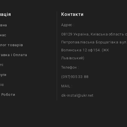
мація
Контакти
Адрес :
овна
08129 Україна, Київська область с
нас
Петропавлівська Борщагівка вул
лог товарів
Волинська 12 оф154. (ЖК
авка і Оплата
Львівський)
ті
Телефон :
уги
(097)935 33 88
іс
MAIL :
 Роботи
dk-instal@ukr.net