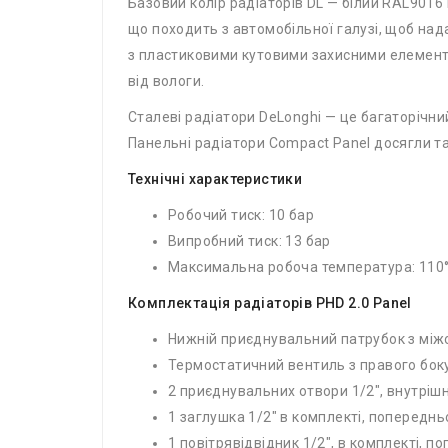
Базовий колір радіаторів DL — білий RAL901
що походить з автомобільної галузі, щоб над
з пластиковими кутовими захисними елемента
від вологи.
Сталеві радіатори DeLonghi — це багаторічни
Панельні радіатори Compact Panel досягли тако
Технічні характеристики
Робочий тиск: 10 бар
Випробний тиск: 13 бар
Максимальна робоча температура: 110
Комплектація радіаторів PHD 2.0 Panel
Нижній приєднувальний патрубок з міжо
Термостатичний вентиль з правого боку
2 приєднувальних отвори 1/2″, внутрішн
1 заглушка 1/2″ в комплекті, попередн
1 повітрявідвідник 1/2″, в комплекті, 