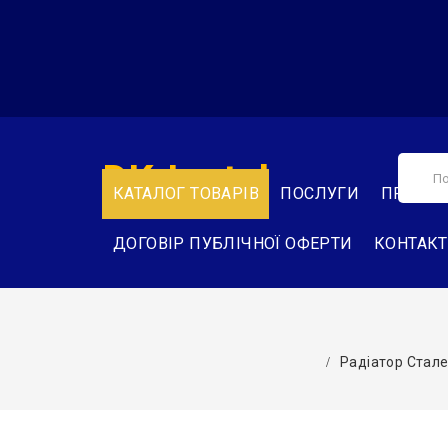
DK-Instal
КАТАЛОГ ТОВАРІВ
ПОСЛУГИ
ПРО НА
ДОГОВІР ПУБЛІЧНОЇ ОФЕРТИ
КОНТАК
Радіатор Стале