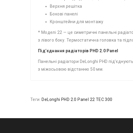
Верхня решітка
Бокові панелі
Кронштейни для монтажу
* Моделі 22 — це симетричні панельні радіа
з лівого боку. Термостатична головка та під
Під’єднання радіаторів PHD 2.0 Panel
Панельні радіатори DeLonghi PHD під’єднуют
з міжосьовою відстанню 50 мм.
Теги:
DeLonghi PHD 2.0 Panel 22 TEC 300