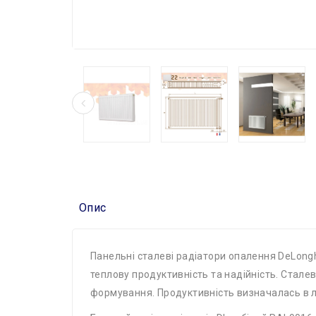
Опис
Панельні сталеві радіатори опалення DeLongh
теплову продуктивність та надійність. Сталев
формування. Продуктивність визначалась в ла