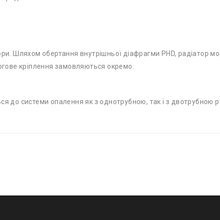
тори. Шляхом обертання внутрішньої діафрагми PHD, радіатор м
логове кріплення замовляються окремо.
ься до системи опалення як з однотрубною, так і з двотрубною