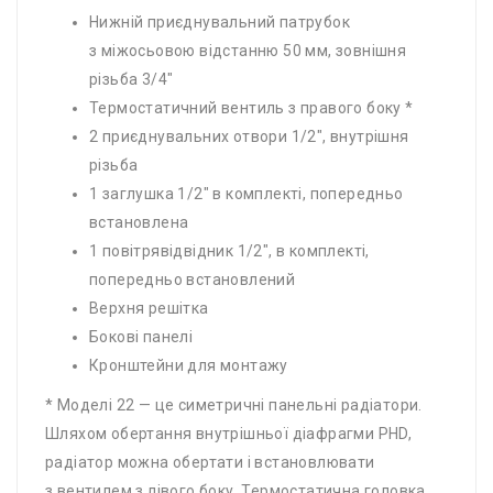
Нижній приєднувальний патрубок
з міжосьовою відстанню 50 мм, зовнішня
різьба 3/4″
Термостатичний вентиль з правого боку *
2 приєднувальних отвори 1/2″, внутрішня
різьба
1 заглушка 1/2″ в комплекті, попередньо
встановлена
1 повітрявідвідник 1/2″, в комплекті,
попередньо встановлений
Верхня решітка
Бокові панелі
Кронштейни для монтажу
* Моделі 22 — це симетричні панельні радіатори.
Шляхом обертання внутрішньої діафрагми PHD,
радіатор можна обертати і встановлювати
з вентилем з лівого боку. Термостатична головка