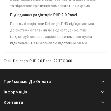
та підлогове кріплення замовляються окремо.
Під’єднання радіаторів PHD 2.0 Panel
Панельні радіатори DeLonghi PHD під’єднуються
до системи опалення як з однотрубною, так
і з двотрубною розводкою за допомогою вузла
підключення з міжосьовою відстанню 50 мм.
Теги:
DeLonghi PHD 2.0 Panel 22 TEC 300
Приймаємо До Оплати
Інформація
Контакти