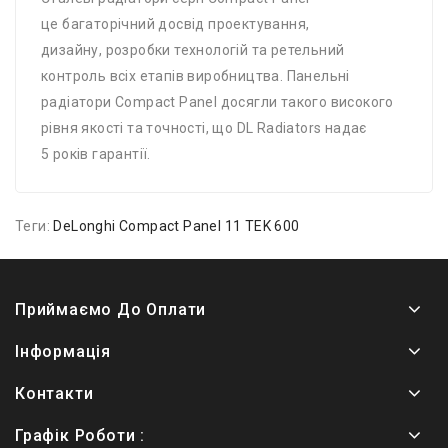
це багаторічний досвід проектування,
дизайну, розробки технологій та ретельний
контроль всіх етапів виробництва. Панельні
радіатори Compact Panel досягли такого високого
рівня якості та точності, що DL Radiators надає
5 років гарантії.
Теги:
DeLonghi Compact Panel 11 TEK 600
Приймаємо До Оплати
Інформація
Контакти
Графік Роботи :