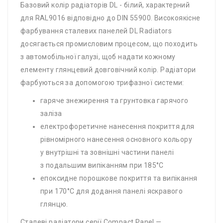
Базовий колір радіаторів DL - білий, характерний
для RAL9016 відповідно до DIN 55900. Високоякісне
фарбування сталевих панелей DL Radiators
досягається промисловим процесом, що походить
з автомобільної галузі, щоб надати кожному
елементу глянцевий довговічний колір. Радіатори
фарбуються за допомогою трифазної системи:
гаряче знежирення та грунтовка гарячого
заліза
електрофоретичне нанесення покриття для
рівномірного нанесення основного кольору
у внутрішні та зовнішні частини панелі
з подальшим випіканням при 185°C
епоксидне порошкове покриття та випікання
при 170°C для додання панелі яскравого
глянцю.
Сталеві радіатори серії Compact Panel —