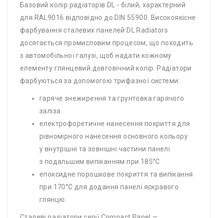
Базовий колір радіаторів DL - білий, характерний
для RAL9016 відповідно до DIN 55900. Високоякісне
фарбування сталевих панелей DL Radiators
досягається промисловим процесом, що походить
з автомобільної галузі, щоб надати кожному
елементу глянцевий довговічний колір. Радіатори
фарбуються за допомогою трифазної системи:
гаряче знежирення та грунтовка гарячого
заліза
електрофоретичне нанесення покриття для
рівномірного нанесення основного кольору
у внутрішні та зовнішні частини панелі
з подальшим випіканням при 185°C
епоксидне порошкове покриття та випікання
при 170°C для додання панелі яскравого
глянцю.
Сталеві радіатори серії Compact Panel —