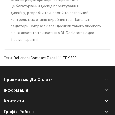
це багаторічний досвід проектування,
дизайну, розробки технологій та ретельний
контроль всіх етапів виробництва. Панельні
радіатори Compact Panel досягли такого високого
рівня якості та точності, що DL Radiators надає
5 років гарантії.
Теги:
DeLonghi Compact Panel 11 TEK 300
Приймаємо До Оплати
Інформація
Контакти
Графік Роботи :