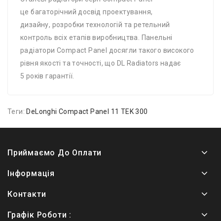
це багаторічний досвід проектування,
дизайну, розробки технологій та ретельний
контроль всіх етапів виробництва. Панельні
радіатори Compact Panel досягли такого високого
рівня якості та точності, що DL Radiators надає
5 років гарантії.
Теги:
DeLonghi Compact Panel 11 TEK 300
Приймаємо До Оплати
Інформація
Контакти
Графік Роботи :