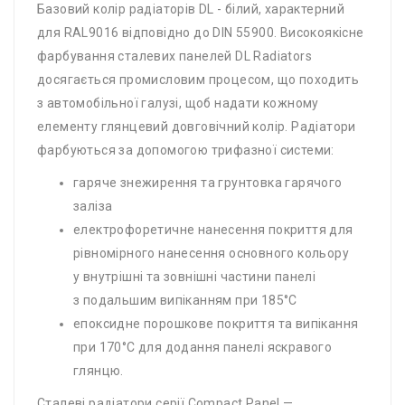
Базовий колір радіаторів DL - білий, характерний
для RAL9016 відповідно до DIN 55900. Високоякісне
фарбування сталевих панелей DL Radiators
досягається промисловим процесом, що походить
з автомобільної галузі, щоб надати кожному
елементу глянцевий довговічний колір. Радіатори
фарбуються за допомогою трифазної системи:
гаряче знежирення та грунтовка гарячого
заліза
електрофоретичне нанесення покриття для
рівномірного нанесення основного кольору
у внутрішні та зовнішні частини панелі
з подальшим випіканням при 185°C
епоксидне порошкове покриття та випікання
при 170°C для додання панелі яскравого
глянцю.
Сталеві радіатори серії Compact Panel —