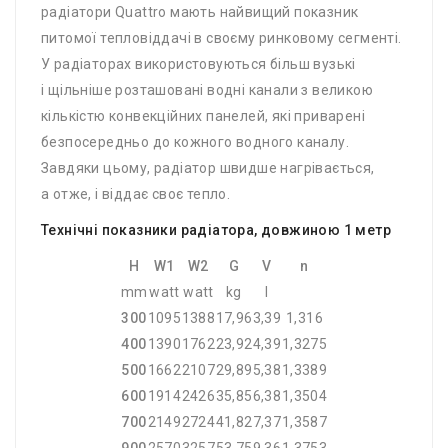
радіатори Quattro мають найвищий показник
питомої тепловіддачі в своєму ринковому сегменті.
У радіаторах використовуються більш вузькі
і щільніше розташовані водні канали з великою
кількістю конвекційних панелей, які приварені
безпосередньо до кожного водного каналу.
Завдяки цьому, радіатор швидше нагрівається,
а отже, і віддає своє тепло.
Технічні показники радіатора, довжиною 1 метр
H
W1
W2
G
V
n
mm
watt
watt
kg
l
300
1095
1388
17,96
3,39
1,316
400
1390
1762
23,92
4,39
1,3275
500
1662
2107
29,89
5,38
1,3389
600
1914
2426
35,85
6,38
1,3504
700
2149
2724
41,82
7,37
1,3587