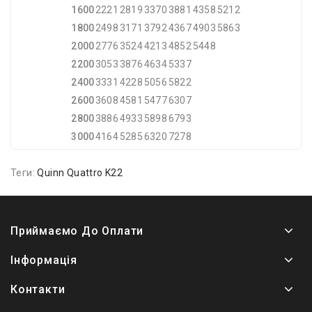
1600
2221
2819
3370
3881
4358
5212
1800
2498
3171
3792
4367
4903
5863
2000
2776
3524
4213
4852
5448
2200
3053
3876
4634
5337
2400
3331
4228
5056
5822
2600
3608
4581
5477
6307
2800
3886
4933
5898
6793
3000
4164
5285
6320
7278
Теги:
Quinn Quattro K22
Приймаємо До Оплати
Інформація
Контакти