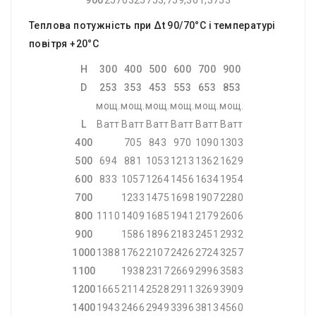
900
2570
3257
53,75
9,36
1,3753
Теплова потужність при Δt 90/70°C і температурі
повітря +20°С
H
300
400
500
600
700
900
D
253
353
453
553
653
853
мощ.
мощ.
мощ.
мощ.
мощ.
мощ.
L
Ватт
Ватт
Ватт
Ватт
Ватт
Ватт
400
705
843
970
1090
1303
500
694
881
1053
1213
1362
1629
600
833
1057
1264
1456
1634
1954
700
1233
1475
1698
1907
2280
800
1110
1409
1685
1941
2179
2606
900
1586
1896
2183
2451
2932
1000
1388
1762
2107
2426
2724
3257
1100
1938
2317
2669
2996
3583
1200
1665
2114
2528
2911
3269
3909
1400
1943
2466
2949
3396
3813
4560