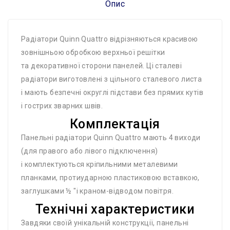
Опис
Радіатори Quinn Quattro відрізняються красивою
зовнішньою обробкою верхньої решітки
та декоративної сторони панелей. Ці сталеві
радіатори виготовлені з цільного сталевого листа
і мають безпечні округлі підстави без прямих кутів
і гострих зварних швів.
Комплектація
Панельні радіатори Quinn Quattro мають 4 виходи
(для правого або лівого підключення)
і комплектуються кріпильними металевими
планками, протиударною пластиковою вставкою,
заглушками ½ "і краном-відводом повітря.
Технічні характеристики
Завдяки своїй унікальній конструкції, панельні