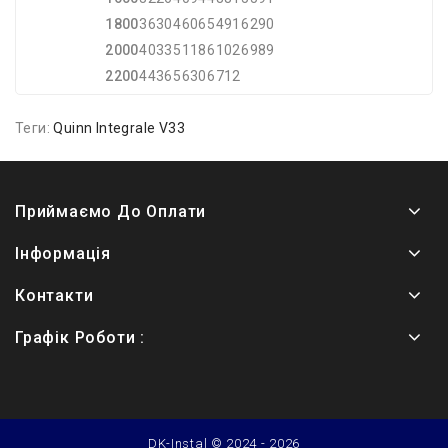
1800
3630
4606
5491
6290
2000
4033
5118
6102
6989
2200
4436
5630
6712
Теги:
Quinn Integrale V33
Приймаємо До Оплати
Інформація
Контакти
Графік Роботи :
DK-Instal © 2024 - 2026