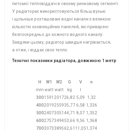
питомої тепловіддачі в своєму ринковому сегменті.
У радіаторах використовуються більш вузькі
і щільніше розташовані водні канали з великою
кількістю конвекційних панелей, які приварені
безпосередньо до кожного водного каналу.
Завдяки цьому, радіатор швидше нагрівається,
а отже, і віддає своє тепло.
Технічні показники радіатора, довжиною 1 метр
H
W1
W2
G
V
n
mm
watt
watt
kg
l
300
1591
2017
26,82
5,09
1,32
400
2019
2559
35,77
6,58
1,336
500
2407
3051
44,71
8,07
1,352
600
2757
3494
53,66
9,56
1,368
700
3073
3895
62,61
11,05
1,374