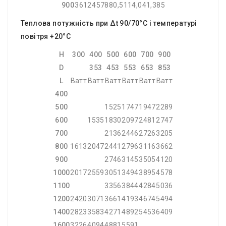
900
3612
4578
80,51
14,04
1,385
Теплова потужність при Δt 90/70°C і температурі
повітря +20°С
H
300
400
500
600
700
900
D
353
453
553
653
853
L
Ватт
Ватт
Ватт
Ватт
Ватт
Ватт
400
500
1525
1747
1947
2289
600
1535
1830
2097
2481
2747
700
2136
2446
2726
3205
800
1613
2047
2441
2796
3116
3662
900
2746
3145
3505
4120
1000
2017
2559
3051
3494
3895
4578
1100
3356
3844
4284
5036
1200
2420
3071
3661
4193
4674
5494
1400
2823
3583
4271
4892
5453
6409
1600
3226
4094
4881
5591