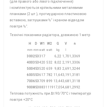
(для правого або лівого підключення)
і комплектуються кріпильними металевими
планками (2 шт.), протиударною пластиковою
вставкою, заглушками ½" і краном-відводом
повітря ½".
Технічні показники радіатора, довжиною 1 метр
H
D
W1
W2
G
V
n
mm
mm
watt
watt
kg
l
300
253
317
6,22
1,70
1,3369
400
353
420
532
8,02
2,19
1,3306
500
453
520
659
9,83
2,69
1,3244
600
553
617
782
11,64
3,19
1,3181
700
653
709
899
13,44
3,68
1,3118
900
853
883
1119
17,05
4,68
1,2992
Теплова потужність при Δt 90/70°C і температурі
повітря +20°С