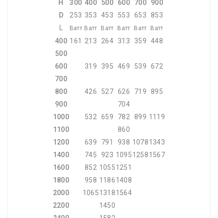
H
300
400
500
600
700
900
D
253
353
453
553
653
853
L
Ватт
Ватт
Ватт
Ватт
Ватт
Ватт
400
161
213
264
313
359
448
500
600
319
395
469
539
672
700
800
426
527
626
719
895
900
704
1000
532
659
782
899
1119
1100
860
1200
639
791
938
1078
1343
1400
745
923
1095
1258
1567
1600
852
1055
1251
1800
958
1186
1408
2000
1065
1318
1564
2200
1450