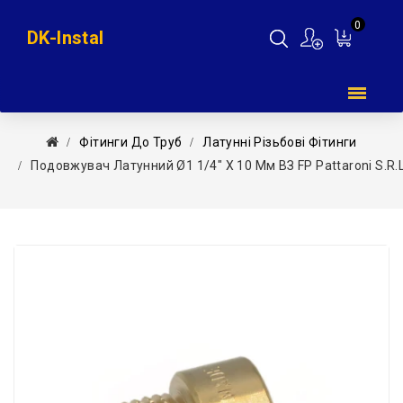
0
DK-Instal
Мій
кошик
Фітинги До Труб
Латунні Різьбові Фітинги
Подовжувач Латунний Ø1 1/4″ X 10 Мм ВЗ FP Pattaroni S.r.l