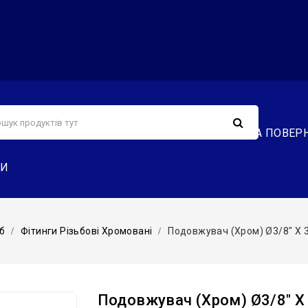
С
СЕРВІС
ДОСТАВКА ТА ОПЛАТА
ОБМІН ТА ПОВЕР
ТИ
б
Фітинги Різьбові Хромовані
Подовжувач (хром) Ø3/8″ X 3
Подовжувач (хром) Ø3/8″ X 