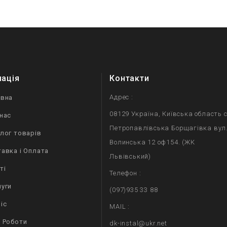
мація
Контакти
Адрес :
овна
08129 Україна, Київська область с
нас
Петропавлівська Борщагівка вул
лог товарів
Волинська 12 оф154. (ЖК
авка і Оплата
Львівський)
ті
Телефон :
уги
(097)935 33 88
іс
MAIL :
 Роботи
dk-instal@ukr.net