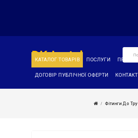
DK-Instal
КАТАЛОГ ТОВАРІВ
ПОСЛУГИ
ПРО НА
ДОГОВІР ПУБЛІЧНОЇ ОФЕРТИ
КОНТАК
Фітинги До Тру