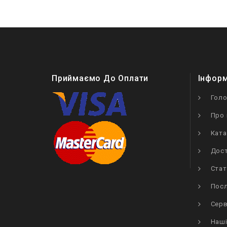
Приймаємо До Оплати
Інфор
Гол
Про 
Ката
Дост
Стат
Посл
Серв
Наші