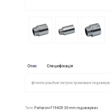
Опис
Специфікація
фітинги різьбові латунні хромовані подовжув
Теги:
Pattaroni F194CR 30 mm подовжувач