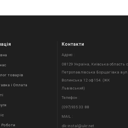
мація
Контакти
Адрес :
овна
08129 Україна, Київська область с
нас
Петропавлівська Борщагівка вул
лог товарів
Волинська 12 оф154. (ЖК
авка і Оплата
Львівський)
ті
Телефон :
уги
(097)935 33 88
іс
MAIL :
 Роботи
dk-instal@ukr.net