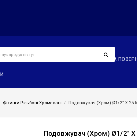
С
СЕРВІС
ДОСТАВКА ТА ОПЛАТА
ОБМІН ТА ПОВЕР
ТИ
Фітинги Різьбові Хромовані
Подовжувач (хром) Ø1/2″ X 25 Мм
Подовжувач (хром) Ø1/2″ X 2