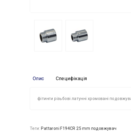
Опис
Специфікація
фітинги різьбові латунні хромовані подовжув
Теги:
Pattaroni F194CR 25 mm подовжувач