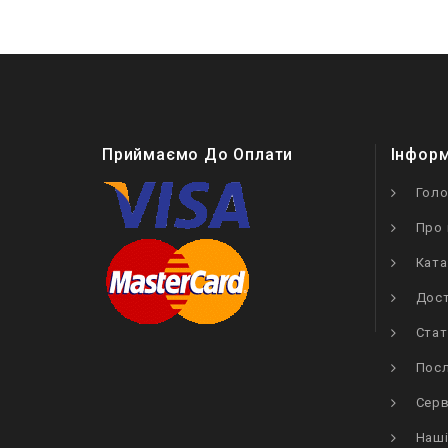
Приймаємо До Оплати
Інфор
Гол
Про 
Ката
Дост
Стат
Посл
Серв
Наші