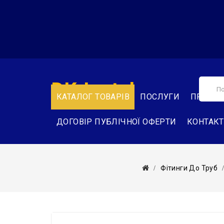
DK-Instal
КАТАЛОГ ТОВАРІВ
ПОСЛУГИ
ПРО НА
ДОГОВІР ПУБЛІЧНОЇ ОФЕРТИ
КОНТАК
Фітинги До Труб