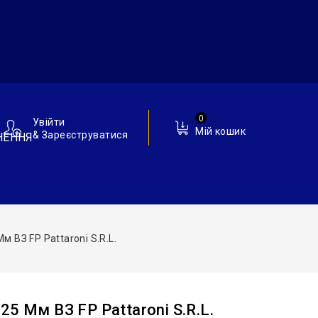
0
Увійти
Мій кошик
& Зареєструватися
НЕННЯ
 ВЗ FP Pattaroni S.r.l.
5 Мм ВЗ FP Pattaroni S.r.l.