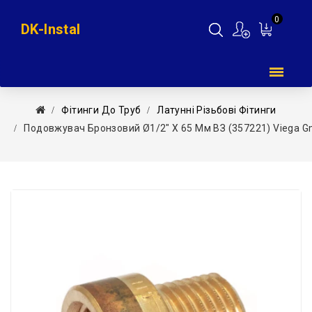
0
DK-Instal
Мій
кошик
Фітинги До Труб
Латунні Різьбові Фітинги
Подовжувач Бронзовий Ø1/2″ X 65 Мм ВЗ (357221) Viega 