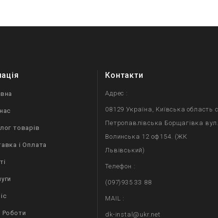
мація
Контакти
Адрес :
овна
08129 Україна, Київська область с
нас
Петропавлівська Борщагівка вул
лог товарів
Волинська 12 оф154. (ЖК
авка і Оплата
Львівський)
ті
Телефон :
уги
(097)935 33 88
іс
MAIL :
 Роботи
dk-instal@ukr.net