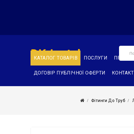
DK-Instal
КАТАЛОГ ТОВАРІВ
ПОСЛУГИ
ПРО НА
ДОГОВІР ПУБЛІЧНОЇ ОФЕРТИ
КОНТАК
Фітинги До Труб