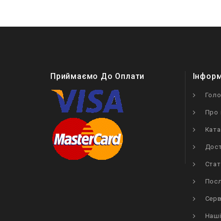
Приймаємо До Оплати
Інфор
Гол
Про 
Ката
Дост
Стат
Посл
Серв
Наші