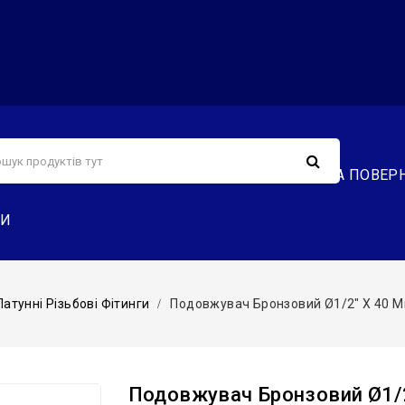
С
СЕРВІС
ДОСТАВКА ТА ОПЛАТА
ОБМІН ТА ПОВЕР
ТИ
Латунні Різьбові Фітинги
Подовжувач Бронзовий Ø1/2″ X 40 М
Подовжувач Бронзовий Ø1/2