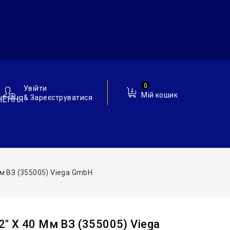
0
Увійти
Мій кошик
& Зареєструватися
НЕННЯ
м ВЗ (355005) Viega GmbH
″ X 40 Мм ВЗ (355005) Viega