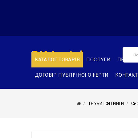
DK-Instal
КАТАЛОГ ТОВАРІВ
ПОСЛУГИ
ПРО НА
ДОГОВІР ПУБЛІЧНОЇ ОФЕРТИ
КОНТАК
ТРУБИ І ФІТИНГИ
Си