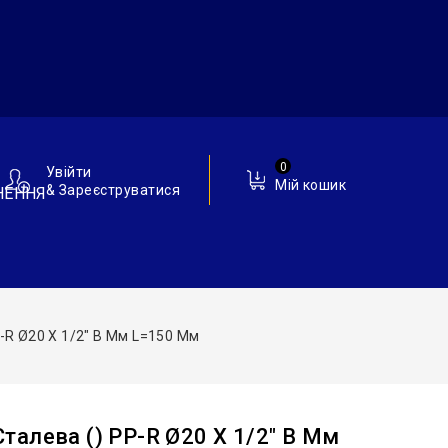
0
Увійти
Мій кошик
& Зареєструватися
НЕННЯ
-R Ø20 Х 1/2″ В Мм L=150 Мм
алева () PP-R Ø20 Х 1/2″ В Мм