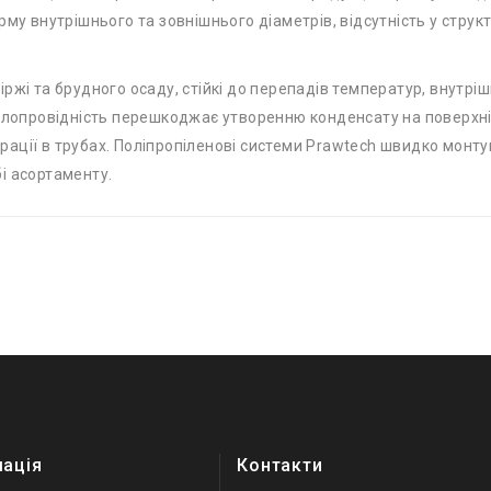
му внутрішнього та зовнішнього діаметрів, відсутність у структ
ржі та брудного осаду, стійкі до перепадів температур, внутрі
плопровідність перешкоджає утворенню конденсату на поверхні 
ації в трубах. Поліпропіленові системи Prawtech швидко монтую
і асортаменту.
мація
Контакти