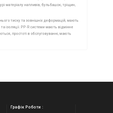
урі матеріалу напливів, бульбашок, тріщин,
шнього тиску та зовнішніх деформацій, мають
та ізоляції. PP-R системи мають відмінне
ться, простоті в обслуговуванні, мають
Графік Роботи :