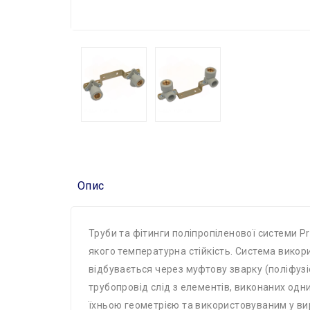
Опис
Труби та фітинги поліпропіленової системи P
якого температурна стійкість. Система викори
відбувається через муфтову зварку (поліфуз
трубопровід слід з елементів, виконаних одн
їхньою геометрією та використовуваним у вир