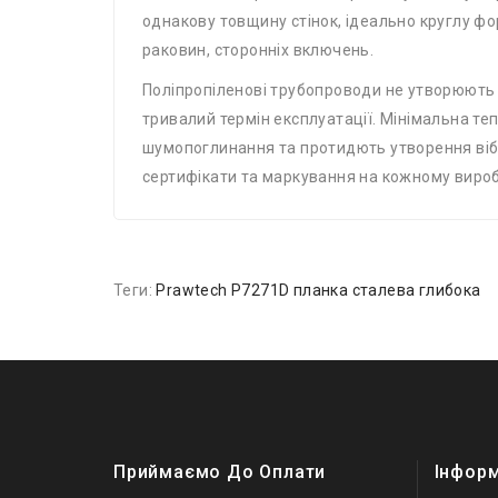
однакову товщину стінок, ідеально круглу фор
раковин, сторонніх включень.
Поліпропіленові трубопроводи не утворюють і
тривалий термін експлуатації. Мінімальна те
шумопоглинання та протидють утворення вібр
сертифікати та маркування на кожному вироб
Теги:
Prawtech P7271D планка сталева глибока
Приймаємо До Оплати
Інфор