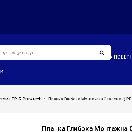
С
СЕРВІС
ДОСТАВКА ТА ОПЛАТА
ОБМІН ТА ПОВЕР
ТИ
стема PP-R Prawtech
Планка Глибока Монтажна Сталева () PP
Планка Глибока Монтажна Ст