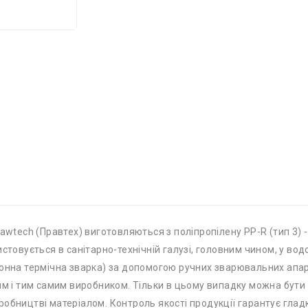
rawtech (Правтех) виготовляються з поліпропілену PP-R (тип 3) 
стовується в санітарно-технічній галузі, головним чином, у во
іонна термічна зварка) за допомогою ручних зварювальних апа
им і тим самим виробником. Тільки в цьому випадку можна бути 
обництві матеріалом. Контроль якості продукції гарантує гладк