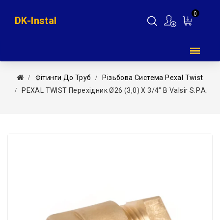
0
DK-Instal
Мій
кошик
Фітинги До Труб
Різьбова Система Pexal Twist
PEXAL TWIST Перехідник Ø26 (3,0) Х 3/4″ В Valsir S.p.A.