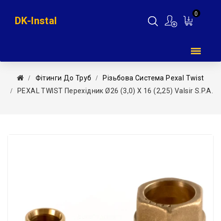
0
DK-Instal
Мій
кошик
Фітинги До Труб
Різьбова Система Pexal Twist
PEXAL TWIST Перехідник Ø26 (3,0) Х 16 (2,25) Valsir S.p.A.