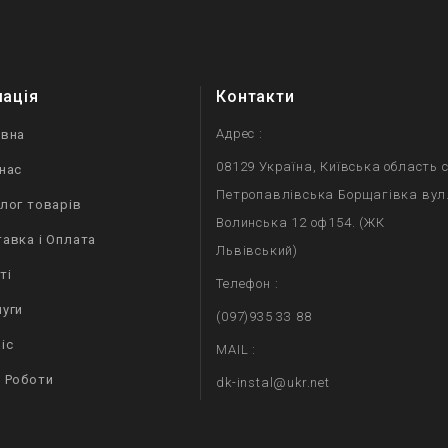
мація
Контакти
Адрес :
овна
08129 Україна, Київська область с
нас
Петропавлівська Борщагівка вул
лог товарів
Волинська 12 оф154. (ЖК
авка і Оплата
Львівський)
ті
Телефон :
уги
(097)935 33 88
іс
MAIL :
 Роботи
dk-instal@ukr.net