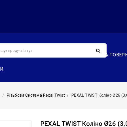
С
СЕРВІС
ДОСТАВКА ТА ОПЛАТА
ОБМІН ТА ПОВЕР
ТИ
б
Різьбова Система Pexal Twist
PEXAL TWIST Коліно Ø26 (3,0)
PEXAL TWIST Коліно Ø26 (3,0) 