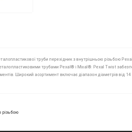
 металопластикової труби перехідник з внутрішньою різьбою Pex
металопластиковими трубами Pexal® і Mixal®. Pexal Twist забезп
ментів. Широкий асортимент включає діапазон діаметрів від 14 
ю різьбою