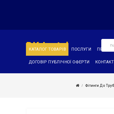
DK-Instal
КАТАЛОГ ТОВАРІВ
ПОСЛУГИ
ПРО НА
ДОГОВІР ПУБЛІЧНОЇ ОФЕРТИ
КОНТАК
Фітинги До Тру