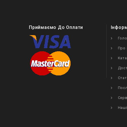
Приймаємо До Оплати
Інфор
Гол
Про 
Ката
Дост
Стат
Посл
Серв
Наші