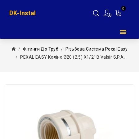
0
DK-Instal
Мій
кошик
Фітинги До Труб
Різьбова Система Pexal Easy
PEXAL EASY Коліно Ø20 (2.5) Х1/2″ В Valsir S.p.A.