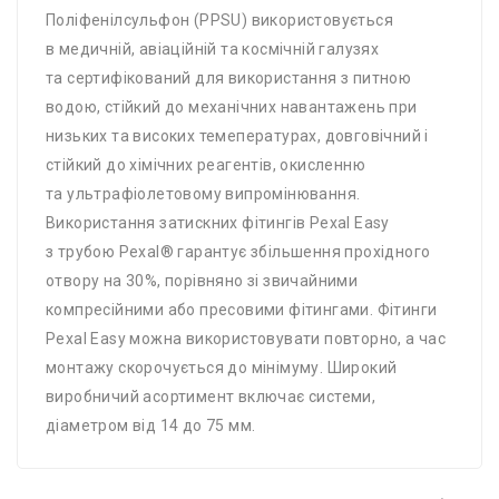
Поліфенілсульфон (PPSU) використовується
в медичній, авіаційній та космічній галузях
та сертифікований для використання з питною
водою, стійкий до механічних навантажень при
низьких та високих темепературах, довговічний і
стійкий до хімічних реагентів, окисленню
та ультрафіолетовому випромінювання.
Використання затискних фітингів Pexal Easy
з трубою Pexal® гарантує збільшення прохідного
отвору на 30%, порівняно зі звичайними
компресійними або пресовими фітингами. Фітинги
Pexal Easy можна використовувати повторно, а час
монтажу скорочується до мінімуму. Широкий
виробничий асортимент включає системи,
діаметром від 14 до 75 мм.