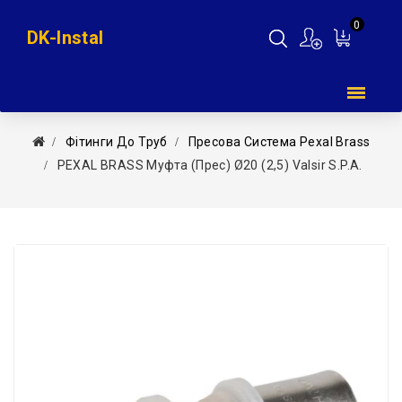
0
DK-Instal
Мій
кошик
Фітинги До Труб
Пресова Система Pexal Brass
PEXAL BRASS Муфта (прес) Ø20 (2,5) Valsir S.p.A.