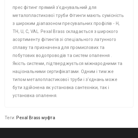
прес фітинг прямий з'єднувальний для
металопластикової труби Фітинги мають сумісність
з широким діапазоном пресувальних профілів - H,
TH, U, C, VAL. Pexal Brass складається з широкого
асортименту фітингів зі спеціального латунного
сплаву та призначена для промислових та
побутових водопроводів та систем опалення .
Якість системи, підтверджується міжнародними та
національними сертифікатами. Одним і тим же
типом металопластикової труби і з'єднань може
бути здійснена як установка сантехніки, так і
установка опалення.
Теги:
Pexal Brass муфта