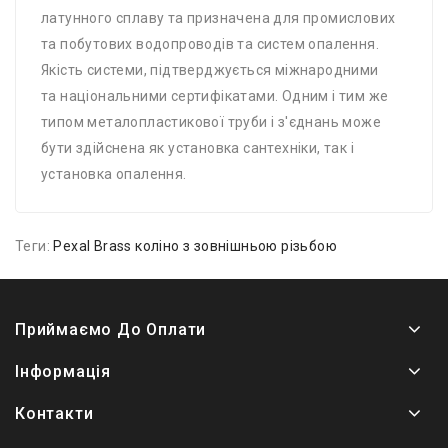
латунного сплаву та призначена для промислових
та побутових водопроводів та систем опалення.
Якість системи, підтверджується міжнародними
та національними сертифікатами. Одним і тим же
типом металопластикової труби і з'єднань може
бути здійснена як установка сантехніки, так і
установка опалення.
Теги:
Pexal Brass коліно з зовнішньою різьбою
Приймаємо До Оплати
Інформація
Контакти