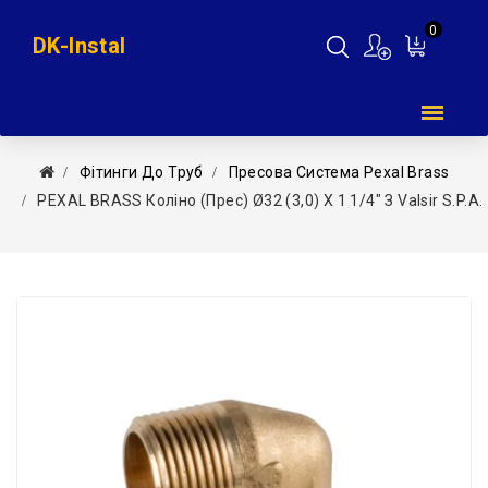
0
DK-Instal
Мій
кошик
Фітинги До Труб
Пресова Система Pexal Brass
PEXAL BRASS Коліно (прес) Ø32 (3,0) X 1 1/4″ З Valsir S.p.A.