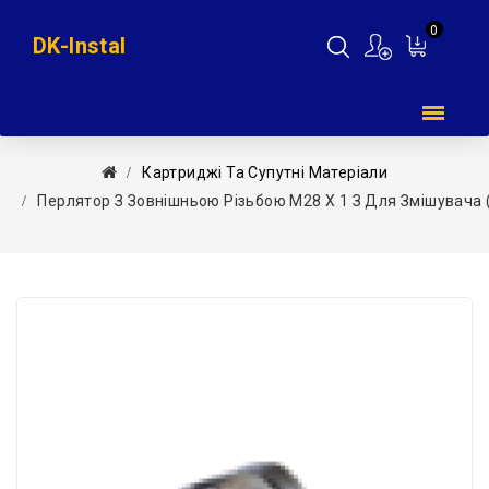
0
DK-Instal
Мій
кошик
Картриджі Та Супутні Матеріали
Перлятор З Зовнішньою Різьбою М28 Х 1 З Для Змішувача (в