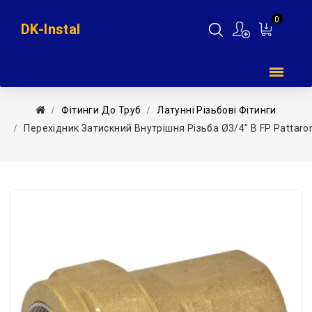
0
DK-Instal
Мій
кошик
Фітинги До Труб
Латунні Різьбові Фітинги
Перехідник Затискний Внутрішня Різьба Ø3/4″ В FP Pattaro