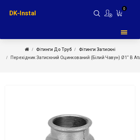
0
DK-Instal
Мій
кошик
Фітинги До Труб
Фітинги Затискні
Перехідник Затискний Оцинкований (білий Чавун) Ø1″ В At