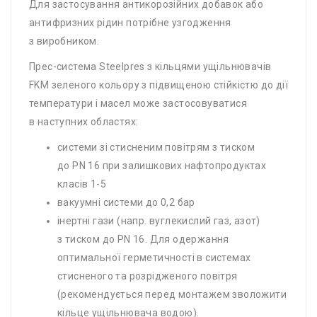
Для застосування антикорозійних добавок або
антифризних рідин потрібне узгодження
з виробником.
Прес-система Steelpres з кільцями ущільнювачів
FKM зеленого кольору з підвищеною стійкістю до дії
температури і масел може застосовуватися
в наступних областях:
системи зі стисненим повітрям з тиском
до PN 16 при залишкових нафтопродуктах
класів 1-5
вакуумні системи до 0,2 бар
інертні гази (напр. вуглекислий газ, азот)
з тиском до PN 16. Для одержання
оптимальної герметичності в системах
стисненого та розрідженого повітря
(рекомендується перед монтажем зволожити
кільце ущільнювача водою).