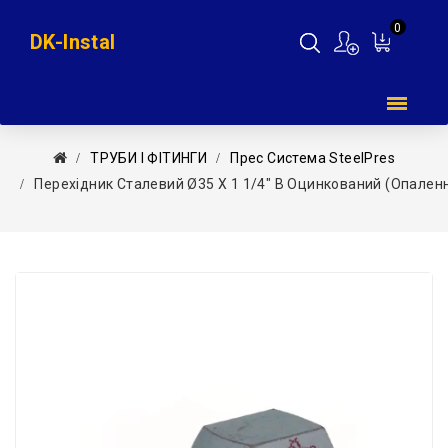
0
DK-Instal
Мій
кошик
ТРУБИ І ФІТИНГИ
Прес Система SteelPres
Перехідник Сталевий Ø35 Х 1 1/4″ В Оцинкований (опале