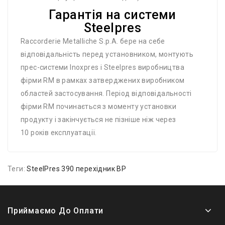
Гарантія на системи
Steelpres
Raccorderie Metalliche S.p.A. бере на себе
відповідальність перед установником, монтують
прес-системи Inoxpres і Steelpres виробництва
фірми RM в рамках затверджених виробником
областей застосування. Період відповідальності
фірми RM починається з моменту установки
продукту і закінчується не пізніше ніж через
10 років експлуатації.
Теги:
SteelPres 390 перехідник ВР
Приймаємо До Оплати