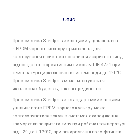
Опис
Прес-система Steelpres з кільцями ущільнювачів
з EPDM чорного кольору призначена для
застосування в системах опалення закритого типу,
відповідають нормативним вимогам DIN 4751 при
температурі циркулюючої в системі води до 120°C.
Прес-система Steelpres може монтуватися
як на стінах будівель, так і всередині стін.
Прес-система Steelpres зі стандартними кільцями
ущільнювачів EPDM чорного кольору може
застосовуватися також в системах охолодження
і заморозки закритого типу при робочої температурі
від −20 до + 120°C, при використанні прес-фітингів.