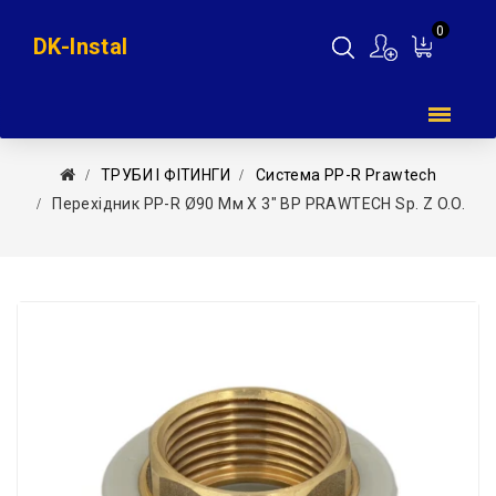
0
DK-Instal
Мій
кошик
ТРУБИ І ФІТИНГИ
Система PP-R Prawtech
Перехідник PP-R Ø90 Мм X 3″ ВР PRAWTECH Sp. Z O.o.