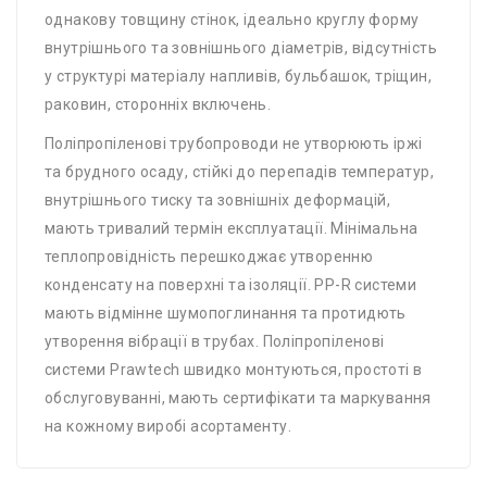
однакову товщину стінок, ідеально круглу форму
внутрішнього та зовнішнього діаметрів, відсутність
у структурі матеріалу напливів, бульбашок, тріщин,
раковин, сторонніх включень.
Поліпропіленові трубопроводи не утворюють іржі
та брудного осаду, стійкі до перепадів температур,
внутрішнього тиску та зовнішніх деформацій,
мають тривалий термін експлуатації. Мінімальна
теплопровідність перешкоджає утворенню
конденсату на поверхні та ізоляції. PP-R системи
мають відмінне шумопоглинання та протидють
утворення вібрації в трубах. Поліпропіленові
системи Prawtech швидко монтуються, простоті в
обслуговуванні, мають сертифікати та маркування
на кожному виробі асортаменту.