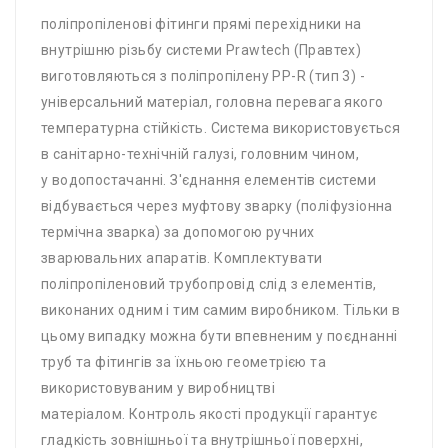
поліпропіленові фітинги прямі перехідники на
внутрішню різьбу системи Prawtech (Правтех)
виготовляються з поліпропілену PP-R (тип 3) -
універсальний матеріал, головна перевага якого
температурна стійкість. Система використовується
в санітарно-технічній галузі, головним чином,
у водопостачанні. З'єднання елементів системи
відбувається через муфтову зварку (поліфузіонна
термічна зварка) за допомогою ручних
зварювальних апаратів. Комплектувати
поліпропіленовий трубопровід слід з елементів,
виконаних одним і тим самим виробником. Тільки в
цьому випадку можна бути впевненим у поєднанні
труб та фітингів за їхньою геометрією та
використовуваним у виробництві
матеріалом. Контроль якості продукції гарантує
гладкість зовнішньої та внутрішньої поверхні,