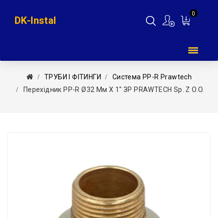
0
DK-Instal
Мій
кошик
ТРУБИ І ФІТИНГИ
Система PP-R Prawtech
Перехідник PP-R Ø32 Мм X 1″ ЗР PRAWTECH Sp. Z O.o.