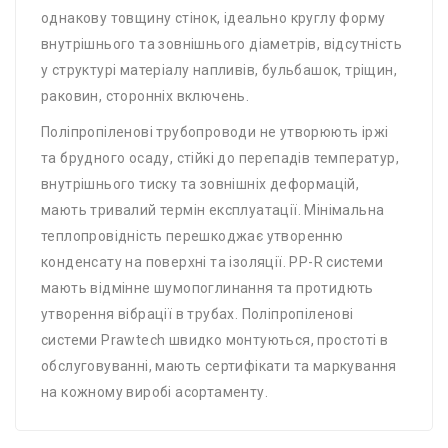
однакову товщину стінок, ідеально круглу форму
внутрішнього та зовнішнього діаметрів, відсутність
у структурі матеріалу напливів, бульбашок, тріщин,
раковин, сторонніх включень.
Поліпропіленові трубопроводи не утворюють іржі
та брудного осаду, стійкі до перепадів температур,
внутрішнього тиску та зовнішніх деформацій,
мають тривалий термін експлуатації. Мінімальна
теплопровідність перешкоджає утворенню
конденсату на поверхні та ізоляції. PP-R системи
мають відмінне шумопоглинання та протидють
утворення вібрації в трубах. Поліпропіленові
системи Prawtech швидко монтуються, простоті в
обслуговуванні, мають сертифікати та маркування
на кожному виробі асортаменту.