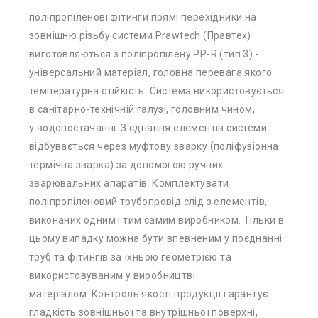
поліпропіленові фітинги прямі перехідники на
зовнішню різьбу системи Prawtech (Правтех)
виготовляються з поліпропілену PP-R (тип 3) -
універсальний матеріал, головна перевага якого
температурна стійкість. Система використовується
в санітарно-технічній галузі, головним чином,
у водопостачанні. З'єднання елементів системи
відбувається через муфтову зварку (поліфузіонна
термічна зварка) за допомогою ручних
зварювальних апаратів. Комплектувати
поліпропіленовий трубопровід слід з елементів,
виконаних одним і тим самим виробником. Тільки в
цьому випадку можна бути впевненим у поєднанні
труб та фітингів за їхньою геометрією та
використовуваним у виробництві
матеріалом. Контроль якості продукції гарантує
гладкість зовнішньої та внутрішньої поверхні,