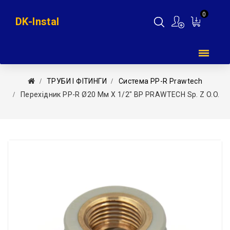
0
DK-Instal
Мій
кошик
ТРУБИ І ФІТИНГИ
Система PP-R Prawtech
Перехідник PP-R Ø20 Мм X 1/2″ ВР PRAWTECH Sp. Z O.o.