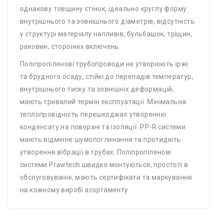
однакову товщину стінок, ідеально круглу форму
внутрішнього та зовнішнього діаметрів, відсутність
у структурі матеріалу напливів, бульбашок, тріщин,
раковин, сторонніх включень.
Поліпропіленові трубопроводи не утворюють іржі
та брудного осаду, стійкі до перепадів температур,
внутрішнього тиску та зовнішніх деформацій,
мають тривалий термін експлуатації. Мінімальна
теплопровідність перешкоджає утворенню
конденсату на поверхні та ізоляції. PP-R системи
мають відмінне шумопоглинання та протидють
утворення вібрації в трубах. Поліпропіленові
системи Prawtech швидко монтуються, простоті в
обслуговуванні, мають сертифікати та маркування
на кожному виробі асортаменту.