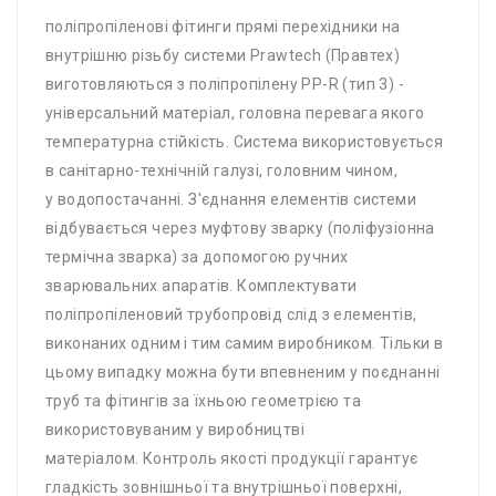
поліпропіленові фітинги прямі перехідники на
внутрішню різьбу системи Prawtech (Правтех)
виготовляються з поліпропілену PP-R (тип 3) -
універсальний матеріал, головна перевага якого
температурна стійкість. Система використовується
в санітарно-технічній галузі, головним чином,
у водопостачанні. З'єднання елементів системи
відбувається через муфтову зварку (поліфузіонна
термічна зварка) за допомогою ручних
зварювальних апаратів. Комплектувати
поліпропіленовий трубопровід слід з елементів,
виконаних одним і тим самим виробником. Тільки в
цьому випадку можна бути впевненим у поєднанні
труб та фітингів за їхньою геометрією та
використовуваним у виробництві
матеріалом. Контроль якості продукції гарантує
гладкість зовнішньої та внутрішньої поверхні,