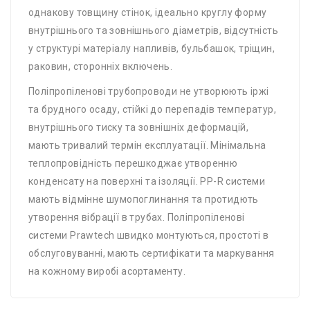
однакову товщину стінок, ідеально круглу форму
внутрішнього та зовнішнього діаметрів, відсутність
у структурі матеріалу напливів, бульбашок, тріщин,
раковин, сторонніх включень.
Поліпропіленові трубопроводи не утворюють іржі
та брудного осаду, стійкі до перепадів температур,
внутрішнього тиску та зовнішніх деформацій,
мають тривалий термін експлуатації. Мінімальна
теплопровідність перешкоджає утворенню
конденсату на поверхні та ізоляції. PP-R системи
мають відмінне шумопоглинання та протидють
утворення вібрації в трубах. Поліпропіленові
системи Prawtech швидко монтуються, простоті в
обслуговуванні, мають сертифікати та маркування
на кожному виробі асортаменту.