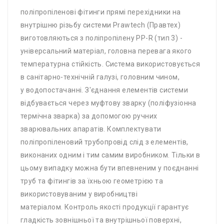
поліпропіленові фітинги прямі перехідники на
внутрішню різьбу системи Prawtech (Правтех)
виготовляються з поліпропілену PP-R (тип 3) -
універсальний матеріал, головна перевага якого
температурна стійкість. Система використовується
в санітарно-технічній галузі, головним чином,
у водопостачанні. З'єднання елементів системи
відбувається через муфтову зварку (поліфузіонна
термічна зварка) за допомогою ручних
зварювальних апаратів. Комплектувати
поліпропіленовий трубопровід слід з елементів,
виконаних одним і тим самим виробником. Тільки в
цьому випадку можна бути впевненим у поєднанні
труб та фітингів за їхньою геометрією та
використовуваним у виробництві
матеріалом. Контроль якості продукції гарантує
гладкість зовнішньої та внутрішньої поверхні,