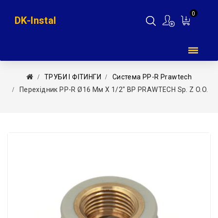
0
DK-Instal
Мій
кошик
ТРУБИ І ФІТИНГИ
Система PP-R Prawtech
Перехідник PP-R Ø16 Мм X 1/2″ ВР PRAWTECH Sp. Z O.o.