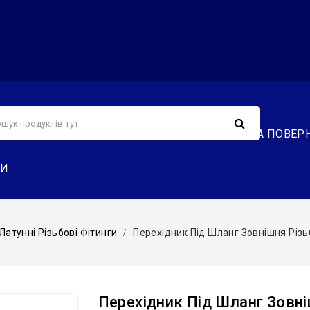
С
СЕРВІС
ДОСТАВКА ТА ОПЛАТА
ОБМІН ТА ПОВЕР
ТИ
Латунні Різьбові Фітинги
Перехідник Під Шланг Зовнішня Різьб
Перехідник Під Шланг Зовні