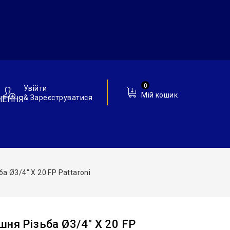
0
Увійти
Мій кошик
& Зареєструватися
НЕННЯ
а Ø3/4″ X 20 FP Pattaroni
шня Різьба Ø3/4″ X 20 FP