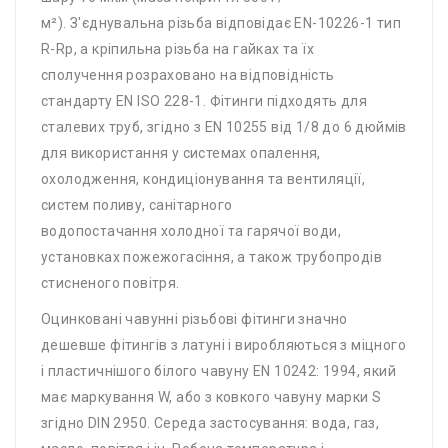
м²). З'єднувальна різьба відповідає EN-10226-1 тип
R-Rp, а кріпильна різьба на гайках та їх
сполучення розраховано на відповідність
стандарту EN ISO 228-1. Фітинги підходять для
сталевих труб, згідно з EN 10255 від 1/8 до 6 дюймів
для використання у системах опалення,
охолодження, кондиціонування та вентиляції,
систем поливу, санітарного
водопостачання холодної та гарячої води,
установках пожежогасіння, а також трубопродів
стисненого повітря.
Оцинковані чавунні різьбові фітинги значно
дешевше фітингів з латуні і виробляються з міцного
і пластичнішого білого чавуну EN 10242: 1994, який
має маркування W, або з ковкого чавуну марки S
згідно DIN 2950. Середа застосування: вода, газ,