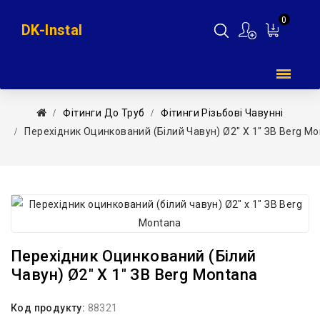
0
DK-Instal
Мій
кошик
Фітинги До Труб
Фітинги Різьбові Чавунні
Перехідник Оцинкований (білий Чавун) Ø2″ Х 1″ ЗВ Berg M
Перехідник Оцинкований (білий
Чавун) Ø2″ Х 1″ ЗВ Berg Montana
Код продукту:
88321