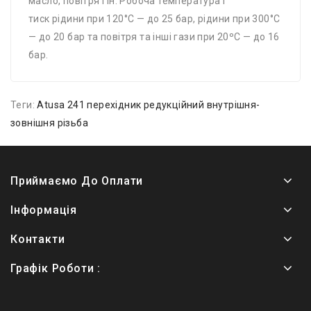
масло, повітря і ін. Робоча температура і
тиск рідини при 120°С — до 25 бар, рідини при 300°С
— до 20 бар та повітря та інші гази при 20ºС — до 16
бар.
Теги:
Atusa 241 перехідник редукційний внутрішня-
зовнішня різьба
Приймаємо До Оплати
Інформація
Контакти
Графік Роботи :