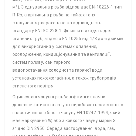
м²). З'єднувальна різьба відповідає EN-10226-1 тип
R-Rp, а кріпильна різьба на гайках та їх
сполучення розраховано на відповідність
стандарту EN ISO 228-1. Фітинги підходять для
сталевих труб, згідно з EN 10255 від 1/8 до 6 дюймів
для використання у системах опалення,
охолодження, кондиціонування та вентиляції,
систем поливу, санітарного
водопостачання холодної та гарячої води,
установках пожежогасіння, а також трубопродів
стисненого повітря.
Оцинковані чавунні різьбові фітинги значно
дешевше фітингів з латуні і виробляються з міцного
і пластичнішого білого чавуну EN 10242: 1994, який
має маркування W, або з ковкого чавуну марки S
згідно DIN 2950. Середа застосування: вода, газ,