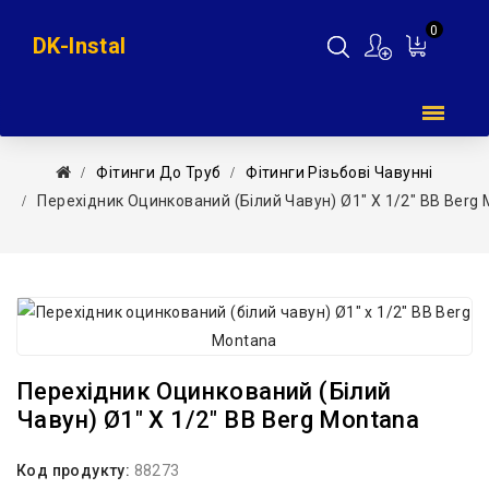
0
DK-Instal
Мій
кошик
Фітинги До Труб
Фітинги Різьбові Чавунні
Перехідник Оцинкований (білий Чавун) Ø1″ Х 1/2″ ВВ Berg
Перехідник Оцинкований (білий
Чавун) Ø1″ Х 1/2″ ВВ Berg Montana
Код продукту:
88273