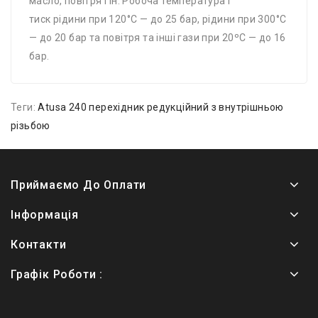
масло, повітря і ін. Робоча температура і
тиск рідини при 120°С — до 25 бар, рідини при 300°С
— до 20 бар та повітря та інші гази при 20ºС — до 16
бар.
Теги:
Atusa 240 перехідник редукційний з внутрішньою
різьбою
Приймаємо До Оплати
Інформація
Контакти
Графік Роботи :