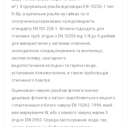
м²). З'єднувальна різьба відповідає EN-10226-1 тип
R-Rp, а кріпильна різьба на гайках та їх
сполучення розраховано на відповідність
стандарту EN ISO 228-1. Фітинги підходять для
сталевих труб, згідно з EN 10255 від 1/8 до 6 дюймів
для використання у системах опалення,
охолодження, кондиціонування та вентиляції,
систем поливу, санітарного
водопостачання холодної та гарячої води,
установках пожежогасіння, а також трубопродів
стисненого повітря.
Оцинковані чавунні різьбові фітинги значно
дешевше фітингів з латуні і виробляються з міцного
і пластичнішого білого чавуну EN 10242: 1994, який
має маркування W, або з ковкого чавуну марки S
згідно DIN 2950. Середа застосування: вода, газ,