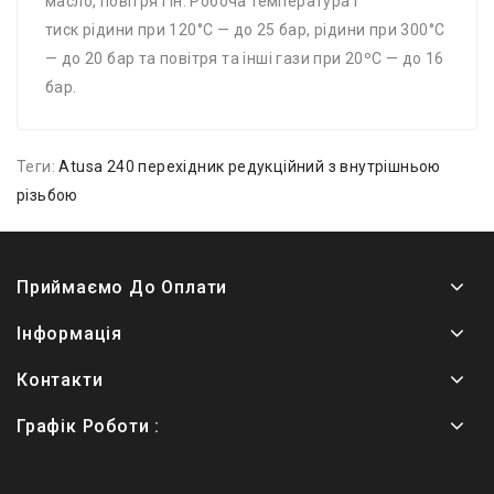
масло, повітря і ін. Робоча температура і
тиск рідини при 120°С — до 25 бар, рідини при 300°С
— до 20 бар та повітря та інші гази при 20ºС — до 16
бар.
Теги:
Atusa 240 перехідник редукційний з внутрішньою
різьбою
Приймаємо До Оплати
Інформація
Контакти
Графік Роботи :