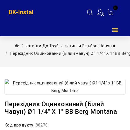
0
DK-Instal
Мій
кошик
Фітинги До Труб
Фітинги Різьбові Чавунні
Перехідник Оцинкований (білий Чавун) Ø1 1/4″ Х 1″ ВВ Ber
Перехідник Оцинкований (білий
Чавун) Ø1 1/4″ Х 1″ ВВ Berg Montana
Код продукту:
88278